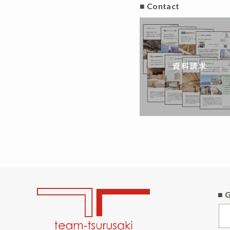
■ Contact
■ 