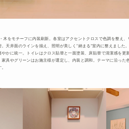
雲・木をモチーフに内装刷新。各室はアクセントクロスで色調を整え、
付。天井面のラインを揃え、照明が美しく“納まる”室内に整えました
軽やかに統一。トイレはクロス貼替と一面塗装、床貼替で清潔感を更
。家具やグリーンはお施主様が選定し、内装と調和。テーマに沿った
す。