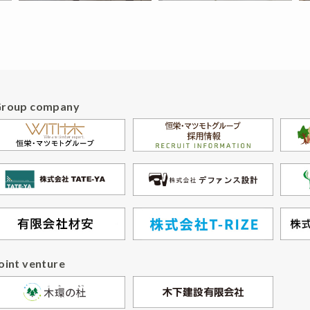
Group company
oint venture